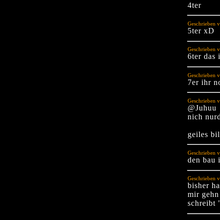
4ter
Geschrieben v
5ter xD
Geschrieben v
6ter das 
Geschrieben v
7er ihr n
Geschrieben v
@Juhuu
nich nur
geiles bi
Geschrieben v
den bau 
Geschrieben 
bisher h
mir gehn 
schreibt 