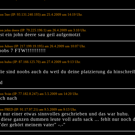
on 5ter (IP: 93.131.240.193) am 25.4.2009 um 14:19 Uhr.
on john deere (IP: 79.225.196.1) am 26.4.2009 um 3:10 Uhr.
ist ein john deere sau geil aufgemotzt
on Juhuu (IP: 217.199.19.195) am 26.4.2009 um 10:07 Uhr.
oobs 7 FTW!!!!!!!!!!!
on huhu (IP: 87.166.125.70) am 27.4.2009 um 9:13 Uhr.
die sind noobs auch du wetl du deine platzierung da hinschrei
ld
on Svän (IP: 77.182.8.247) am 5.5.2009 um 14:20 Uhr.
ich nach
von FRED (IP: 91.17.97.21) am 9.5.2009 um 9:13 Uhr.
at nur einer etwas sinnvolles geschrieben und das war huhu.
diese ganzen dummen leute voll aufn sack ... fehlt nur noch d
"der gehört meinem vater" -.-"