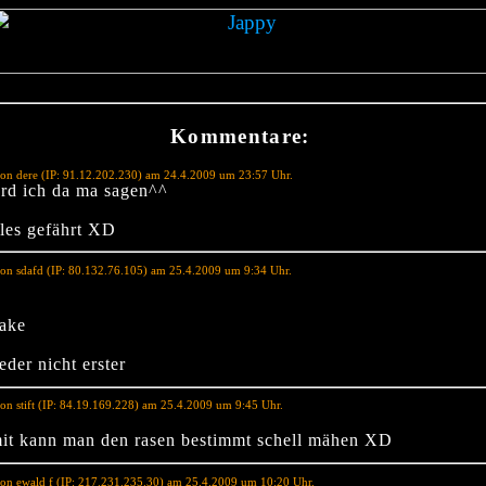
Kommentare:
on dere (IP: 91.12.202.230) am 24.4.2009 um 23:57 Uhr.
ürd ich da ma sagen^^
iles gefährt XD
on sdafd (IP: 80.132.76.105) am 25.4.2009 um 9:34 Uhr.
kake
der nicht erster
on stift (IP: 84.19.169.228) am 25.4.2009 um 9:45 Uhr.
it kann man den rasen bestimmt schell mähen XD
on ewald f (IP: 217.231.235.30) am 25.4.2009 um 10:20 Uhr.