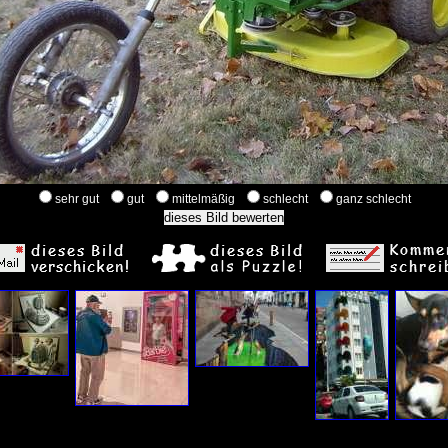
sehr gut
gut
mittelmäßig
schlecht
ganz schlecht