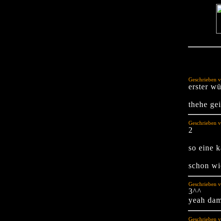
Geschrieben v
erster w
thehe ge
Geschrieben v
2
so eine 
schon wie
Geschrieben v
3^^
yeah dam
Geschrieben v