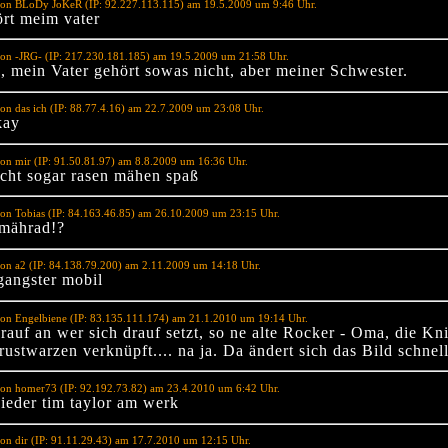
von BLoDy JoKeR (IP: 92.227.113.115) am 19.5.2009 um 9:46 Uhr.
rt meim vater
on -JRG- (IP: 217.230.181.185) am 19.5.2009 um 21:58 Uhr.
e, mein Vater gehört sowas nicht, aber meiner Schwester.
on das ich (IP: 88.77.4.16) am 22.7.2009 um 23:08 Uhr.
kay
on mir (IP: 91.50.81.97) am 8.8.2009 um 16:36 Uhr.
cht sogar rasen mähen spaß
on Tobias (IP: 84.163.46.85) am 26.10.2009 um 23:15 Uhr.
mährad!?
on a2 (IP: 84.138.79.200) am 2.11.2009 um 14:18 Uhr.
 gangster mobil
on Engelbiene (IP: 83.135.111.174) am 21.1.2010 um 19:14 Uhr.
auf an wer sich drauf setzt, so ne alte Rocker - Oma, die Kni
ustwarzen verknüpft.... na ja. Da ändert sich das Bild schnel
von homer73 (IP: 92.192.73.82) am 23.4.2010 um 6:42 Uhr.
ieder tim taylor am werk
on dir (IP: 91.11.29.43) am 17.7.2010 um 12:15 Uhr.