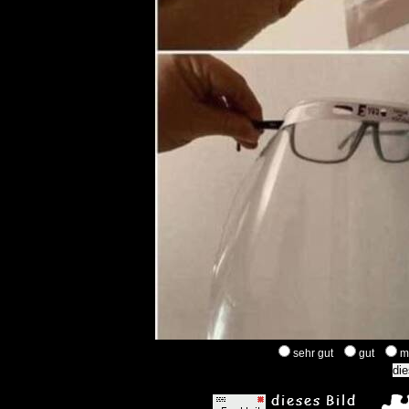
sehr gut
gut
m