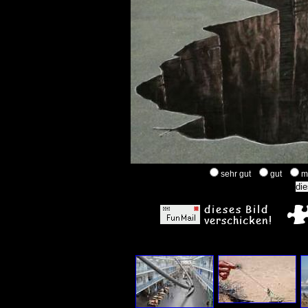
sehr gut
gut
m