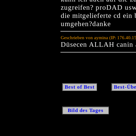
zugreifen? proDAD usw?
die mitgelieferte cd ein
umgehen?danke
Geschrieben von aymina (IP: 176.40.1
Düsecen ALLAH canin 
Best of Best
Best-Übe
Bild des Tages