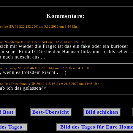
Kommentare:
on ho (IP: 79.222.232.230) am 3.12.2013 um 9:44 Uhr.
von Nikodemus (IP: 46.115.65.50) am 9.12.2013 um 1:53 Uhr.
 sich mir wieder die Frage: ist das ein fake oder ein kurioser
onischer Einfall? Die beiden Haeuser links und rechts sehen j
h nach nuescht aus ...
on Schlecky Mut (IP: 46.101.200.164) am 5.2.2016 um 4:35 Uhr.
 wenn es trotzdem kracht... ;-)
on Dok D the famous (IP: 89.12.115.161) am 26.6.2020 um 14:48 Uhr.
ab ich das gelassen^^
f Best
Best-Übersicht
Bild schicken
des Tages
Bild des Tages für Eure Ho