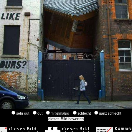
sehr gut
gut
mittelmäßig
schlecht
ganz schlecht