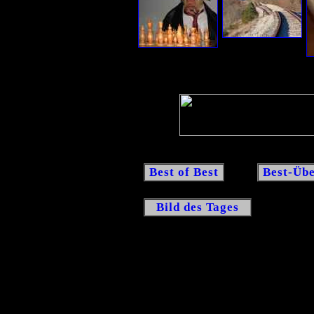
Best of Best
Best-Übe
Bild des Tages