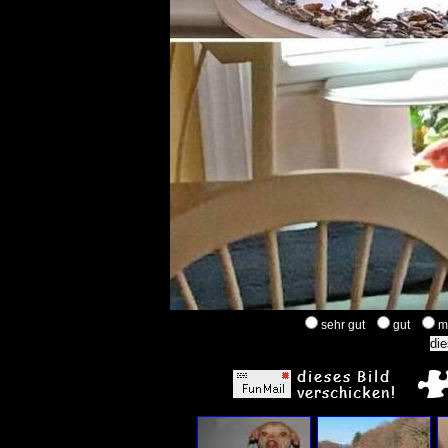
sehr gut
gut
m