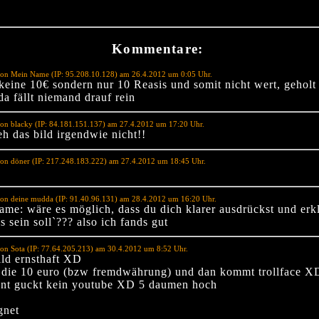
Kommentare:
von Mein Name (IP: 95.208.10.128) am 26.4.2012 um 0:05 Uhr.
 keine 10€ sondern nur 10 Reasis und somit nicht wert, geholt
a fällt niemand drauf rein
on blacky (IP: 84.181.151.137) am 27.4.2012 um 17:20 Uhr.
eh das bild irgendwie nicht!!
on döner (IP: 217.248.183.222) am 27.4.2012 um 18:45 Uhr.
on deine mudda (IP: 91.40.96.131) am 28.4.2012 um 16:20 Uhr.
me: wäre es möglich, dass du dich klarer ausdrückst und erkl
s sein soll`??? also ich fands gut
on Sota (IP: 77.64.205.213) am 30.4.2012 um 8:52 Uhr.
ild ernsthaft XD
 die 10 euro (bzw fremdwährung) und dan kommt trollface X
nnt guckt kein youtube XD 5 daumen hoch
gnet