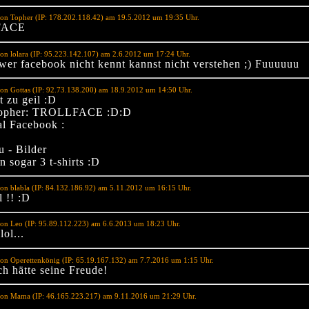
on Topher (IP: 178.202.118.42) am 19.5.2012 um 19:35 Uhr.
FACE
on lolara (IP: 95.223.142.107) am 2.6.2012 um 17:24 Uhr.
.wer facebook nicht kennt kannst nicht verstehen ;) Fuuuuuu
on Gottas (IP: 92.73.138.200) am 18.9.2012 um 14:50 Uhr.
t zu geil :D
opher: TROLLFACE :D:D
l Facebook :
 - Bilder
 sogar 3 t-shirts :D
on blabla (IP: 84.132.186.92) am 5.11.2012 um 16:15 Uhr.
l !! :D
on Leo (IP: 95.89.112.223) am 6.6.2013 um 18:23 Uhr.
lol...
on Operettenkönig (IP: 65.19.167.132) am 7.7.2016 um 1:15 Uhr.
ch hätte seine Freude!
von Mama (IP: 46.165.223.217) am 9.11.2016 um 21:29 Uhr.