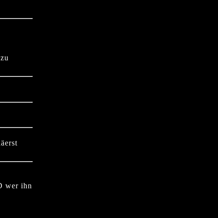
 zu
äerst
D wer ihn