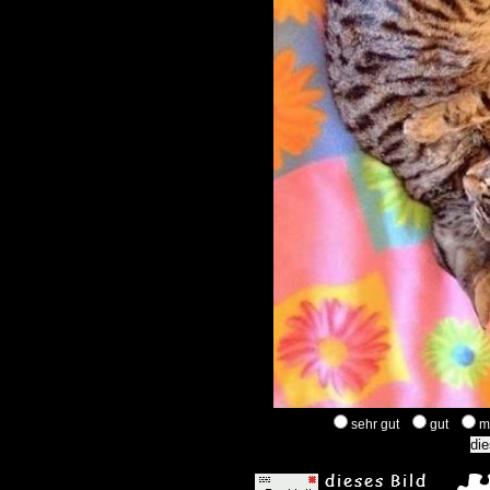
sehr gut
gut
m