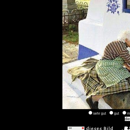
sehr gut
gut
m