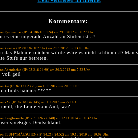
Kommentare:
von Pyromaniac (IP: 84.186.105.124) am 29.3.2012 um 0:27 Uhr.
 es eine ungerade Anzahl an Stufen ist...?
on Zweiter (IP: 80.187.102.162) am 29.3.2012 um 13:09 Uhr.
 das Plateu erreichen würde wäre es nicht schlimm :D Man so
te Stufe nur betreten.
on Abendechio (IP: 93.216.24.69) am 30.3.2012 um 7:22 Uhr.
 voll geil
on 4te (IP: 87.171.23.29) am 15.5.2012 um 20:55 Uhr.
 ich finds hamma **^**
on xXx (IP: 87.181.42.145) am 1.1.2013 um 22:06 Uhr.
verpeilt, die Leute vom Amt, wa?
on Langhaaraffe (IP: 209.126.77.140) am 12.11.2014 um 0:32 Uhr.
unser spießiges Deutschland!
von FLUFFYMÄUSCHEN (IP: 94.217.24.52) am 10.10.2019 um 10:09 Uhr.