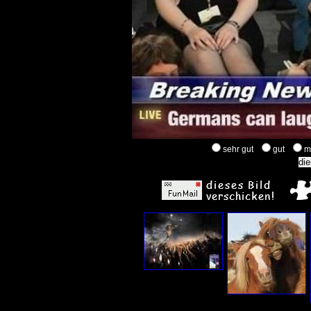
sehr gut
gut
m