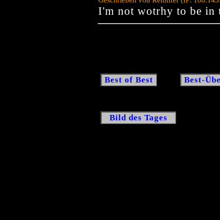
I'm not wotrhy to be i
Best of Best
Best-Übe
Bild des Tages