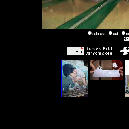
sehr gut
gut
m