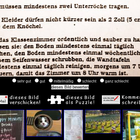
sehr gut
gut
mittelmäßig
schlecht
ganz schlecht