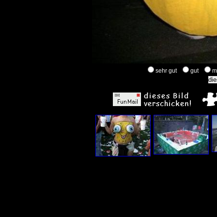
sehr gut
gut
m