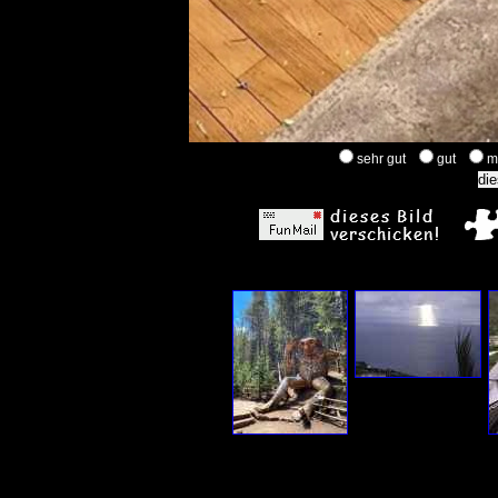
sehr gut
gut
m