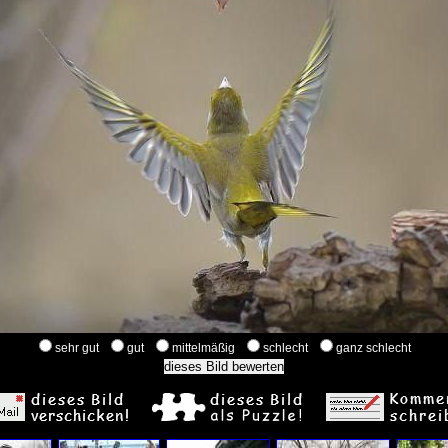
sehr gut
gut
mittelmäßig
schlecht
ganz schlecht