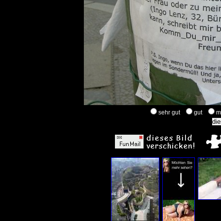
sehr gut
gut
m