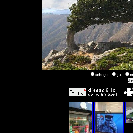
sehr gut
gut
m