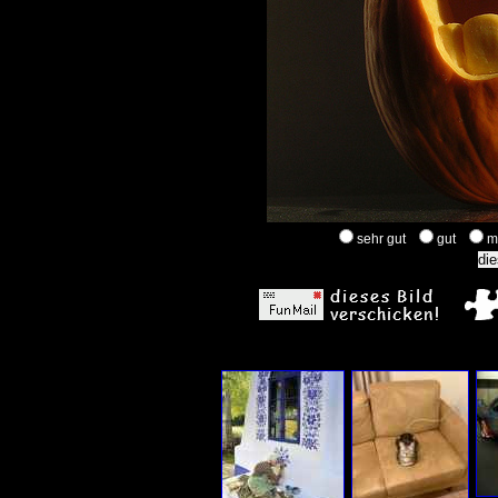
sehr gut
gut
m