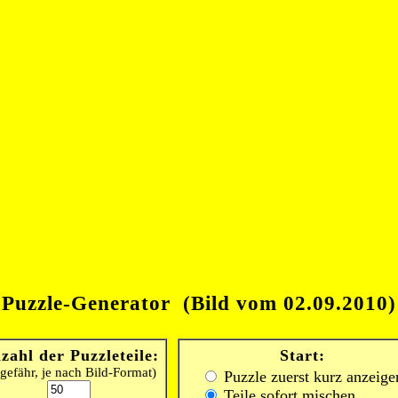
Puzzle-Generator (Bild vom 02.09.2010)
zahl der Puzzleteile:
Start:
gefähr, je nach Bild-Format)
Puzzle zuerst kurz anzeige
Teile sofort mischen