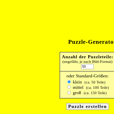
Puzzle-Generato
Anzahl der Puzzleteile:
(ungefähr, je nach Bild-Format)
oder Standard-Größen:
klein
(ca. 50 Teile)
mittel
(ca. 100 Teile)
groß
(ca. 150 Teile)