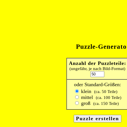
Puzzle-Generato
Anzahl der Puzzleteile:
(ungefähr, je nach Bild-Format)
oder Standard-Größen:
klein
(ca. 50 Teile)
mittel
(ca. 100 Teile)
groß
(ca. 150 Teile)