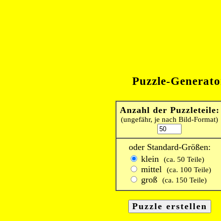
Puzzle-Generato
Anzahl der Puzzleteile:
(ungefähr, je nach Bild-Format)
oder Standard-Größen:
klein
(ca. 50 Teile)
mittel
(ca. 100 Teile)
groß
(ca. 150 Teile)