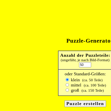
Puzzle-Generato
Anzahl der Puzzleteile:
(ungefähr, je nach Bild-Format)
oder Standard-Größen:
klein
(ca. 50 Teile)
mittel
(ca. 100 Teile)
groß
(ca. 150 Teile)