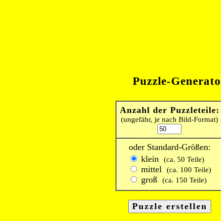
Puzzle-Generato
Anzahl der Puzzleteile:
(ungefähr, je nach Bild-Format)
oder Standard-Größen:
klein
(ca. 50 Teile)
mittel
(ca. 100 Teile)
groß
(ca. 150 Teile)