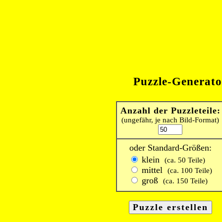
Puzzle-Generato
Anzahl der Puzzleteile:
(ungefähr, je nach Bild-Format)
oder Standard-Größen:
klein
(ca. 50 Teile)
mittel
(ca. 100 Teile)
groß
(ca. 150 Teile)