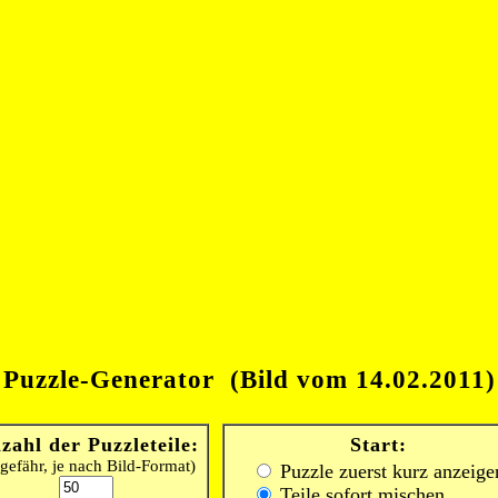
Puzzle-Generator (Bild vom 14.02.2011)
zahl der Puzzleteile:
Start:
gefähr, je nach Bild-Format)
Puzzle zuerst kurz anzeige
Teile sofort mischen