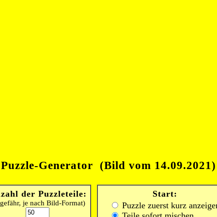
Puzzle-Generator (Bild vom 14.09.2021)
zahl der Puzzleteile:
Start:
gefähr, je nach Bild-Format)
Puzzle zuerst kurz anzeige
Teile sofort mischen