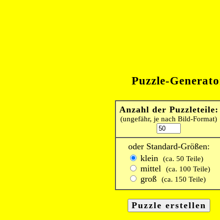
Puzzle-Generato
Anzahl der Puzzleteile:
(ungefähr, je nach Bild-Format)
oder Standard-Größen:
klein
(ca. 50 Teile)
mittel
(ca. 100 Teile)
groß
(ca. 150 Teile)