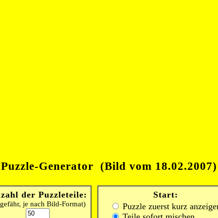
Puzzle-Generator (Bild vom 18.02.2007)
zahl der Puzzleteile:
Start:
gefähr, je nach Bild-Format)
Puzzle zuerst kurz anzeige
Teile sofort mischen