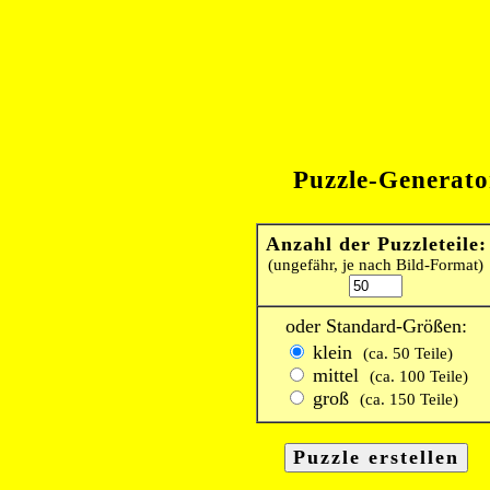
Puzzle-Generato
Anzahl der Puzzleteile:
(ungefähr, je nach Bild-Format)
oder Standard-Größen:
klein
(ca. 50 Teile)
mittel
(ca. 100 Teile)
groß
(ca. 150 Teile)