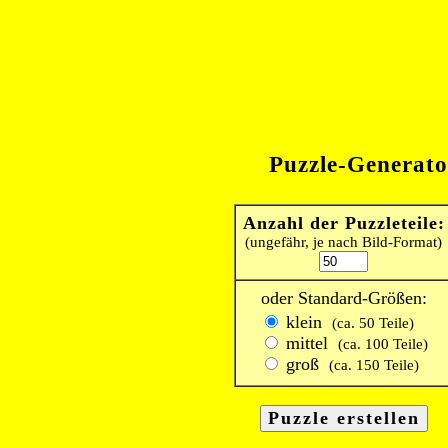
Puzzle-Generato
Anzahl der Puzzleteile:
(ungefähr, je nach Bild-Format)
oder Standard-Größen:
klein
(ca. 50 Teile)
mittel
(ca. 100 Teile)
groß
(ca. 150 Teile)