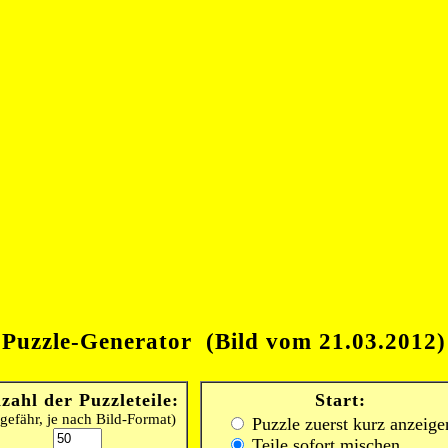
Puzzle-Generator (Bild vom 21.03.2012)
zahl der Puzzleteile:
Start:
gefähr, je nach Bild-Format)
Puzzle zuerst kurz anzeige
Teile sofort mischen