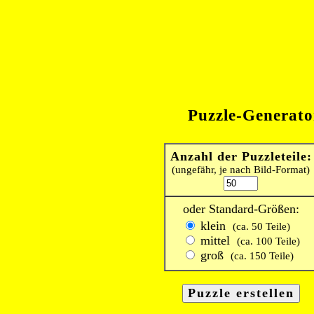
Puzzle-Generato
Anzahl der Puzzleteile:
(ungefähr, je nach Bild-Format)
oder Standard-Größen:
klein
(ca. 50 Teile)
mittel
(ca. 100 Teile)
groß
(ca. 150 Teile)