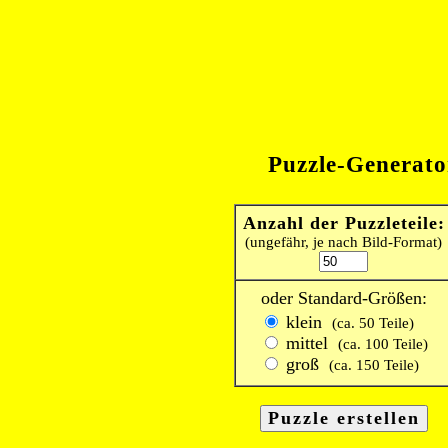
Puzzle-Generato
Anzahl der Puzzleteile:
(ungefähr, je nach Bild-Format)
oder Standard-Größen:
klein
(ca. 50 Teile)
mittel
(ca. 100 Teile)
groß
(ca. 150 Teile)