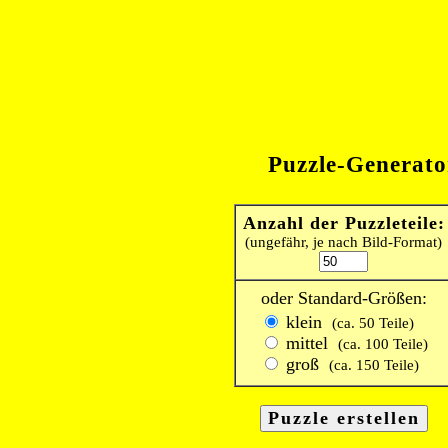
Puzzle-Generato
Anzahl der Puzzleteile:
(ungefähr, je nach Bild-Format)
oder Standard-Größen:
klein
(ca. 50 Teile)
mittel
(ca. 100 Teile)
groß
(ca. 150 Teile)