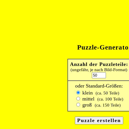
Puzzle-Generato
Anzahl der Puzzleteile:
(ungefähr, je nach Bild-Format)
oder Standard-Größen:
klein
(ca. 50 Teile)
mittel
(ca. 100 Teile)
groß
(ca. 150 Teile)