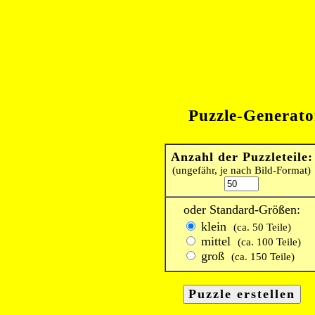
Puzzle-Generato
Anzahl der Puzzleteile:
(ungefähr, je nach Bild-Format)
oder Standard-Größen:
klein
(ca. 50 Teile)
mittel
(ca. 100 Teile)
groß
(ca. 150 Teile)