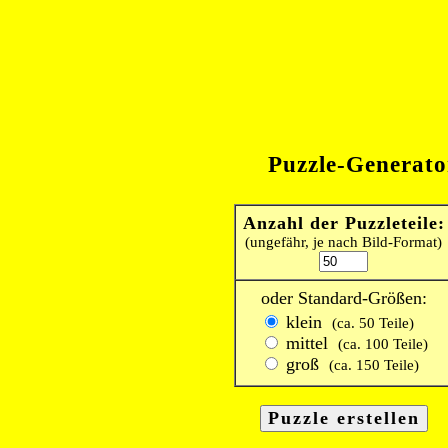
Puzzle-Generato
Anzahl der Puzzleteile:
(ungefähr, je nach Bild-Format)
oder Standard-Größen:
klein
(ca. 50 Teile)
mittel
(ca. 100 Teile)
groß
(ca. 150 Teile)