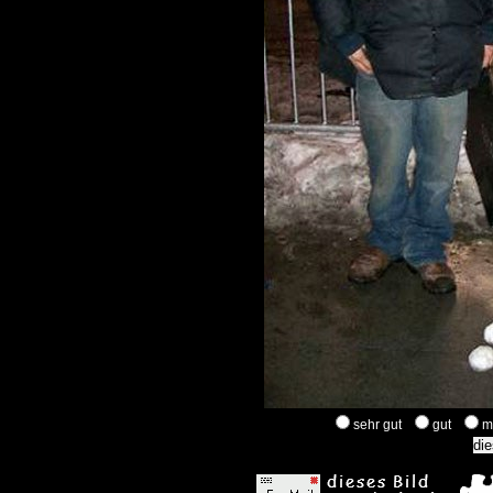
sehr gut
gut
m