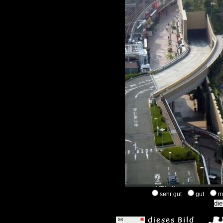
sehr gut
gut
m