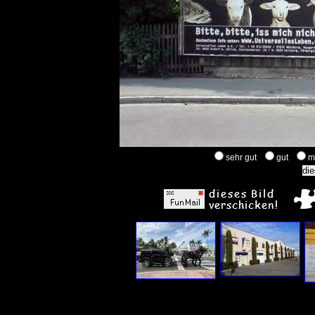
sehr gut
gut
m