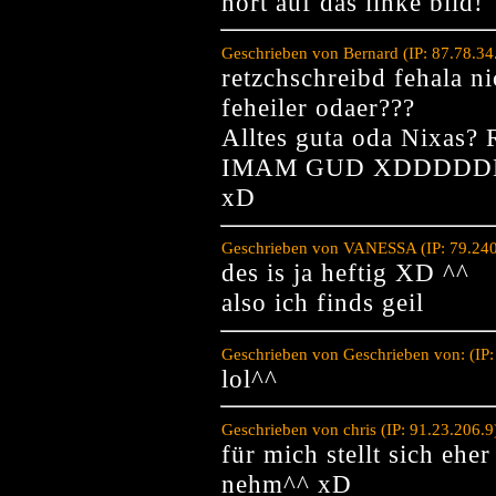
hört auf das linke bild!
Geschrieben von Bernard (IP: 87.78.34
retzchschreibd fehala n
feheiler odaer???
Alltes guta oda Nix
IMAM GUD XDDDDDD(spa
xD
Geschrieben von VANESSA (IP: 79.240
des is ja heftig XD ^^
also ich finds geil
Geschrieben von Geschrieben von: (IP
lol^^
Geschrieben von chris (IP: 91.23.206.
für mich stellt sich ehe
nehm^^ xD