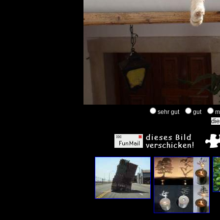
sehr gut
gut
m