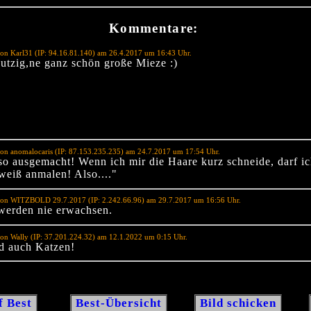
Kommentare:
on Karl31 (IP: 94.16.81.140) am 26.4.2017 um 16:43 Uhr.
utzig,ne ganz schön große Mieze :)
on anomalocaris (IP: 87.153.235.235) am 24.7.2017 um 17:54 Uhr.
so ausgemacht! Wenn ich mir die Haare kurz schneide, darf ic
weiß anmalen! Also...."
von WITZBOLD 29.7.2017 (IP: 2.242.66.96) am 29.7.2017 um 16:56 Uhr.
erden nie erwachsen.
on Wally (IP: 37.201.224.32) am 12.1.2022 um 0:15 Uhr.
nd auch Katzen!
f Best
Best-Übersicht
Bild schicken