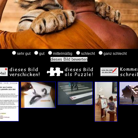
sehr gut
gut
mittelmäßig
schlecht
ganz schlecht