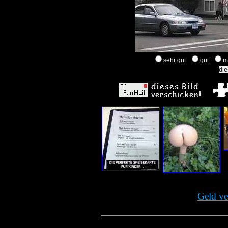
sehr gut
gut
m
Geld ve