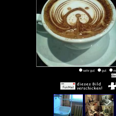
sehr gut
gut
m