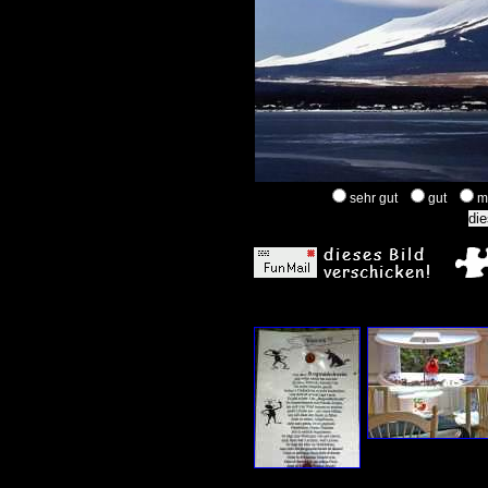
sehr gut
gut
m