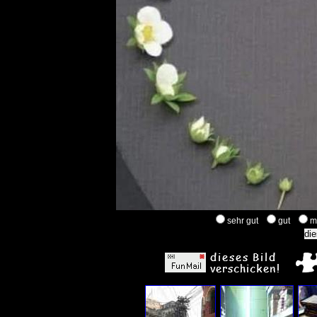
sehr gut
gut
m