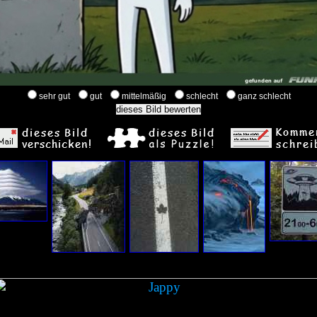
sehr gut
gut
mittelmäßig
schlecht
ganz schlecht