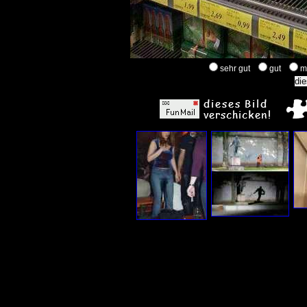
sehr gut
gut
m