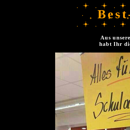
Best
Aus unsere
habt Ihr di