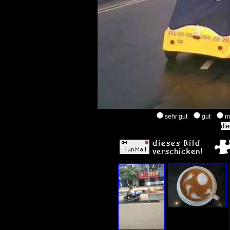
sehr gut
gut
m